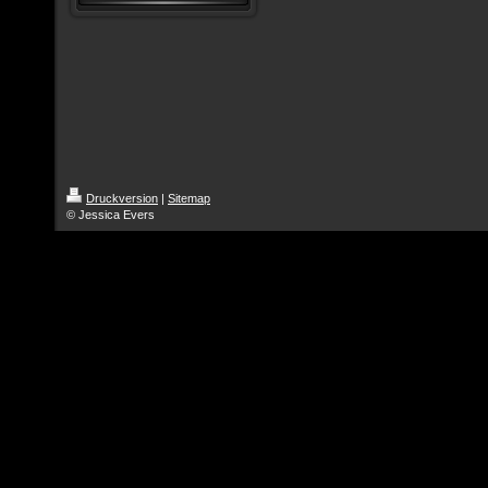
Druckversion
|
Sitemap
© Jessica Evers