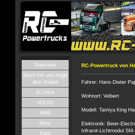
Startseite
RC-Powertruck von Ha
Mach mit und zeige
Fahrer: Hans-Dieter Pa
dein Modell
SCANIA
Wohnort: Velbert
VOLVO
Modell: Tamiya King Ha
MAN
Benz
Elektronik: Beier-Elec
Infrarot-Lichtmodul SM
Ford