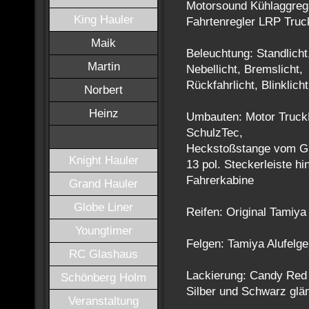
Motorsound Kühlaggrega
King Hauler
Fahrtenregler LRP Truck
Maik
Beleuchtung: Standlicht,
Martin
Nebellicht, Bremslicht,
Rückfahrlicht, Blinklich
Norbert
Heinz
Umbauten: Motor TruckP
SchulzTec,
Hans-Dieter
Heckstoßstange vom G
Knight Hauler
13 pol. Steckerleiste hi
Fahrerkabine
Grand Hauler
Globe Liner
Reifen: Original Tamiya
Youngtimer
Felgen: Tamiya Alufelg
RC Glashaus
Lackierung: Candy Red 
Schönberg Holm
Silber und Schwarz glä
Veranstaltung