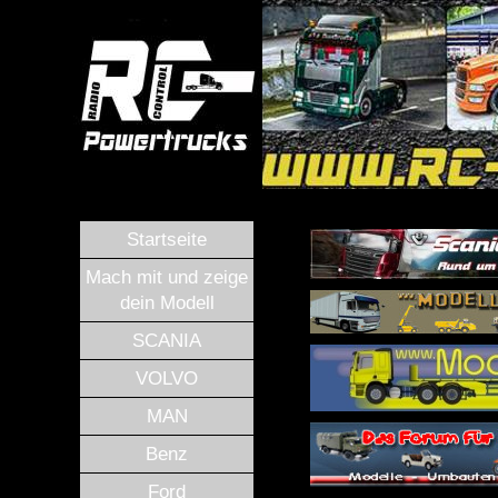
Startseite
Mach mit und zeige
dein Modell
SCANIA
VOLVO
MAN
Benz
Ford