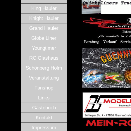
King Hauler
Knight Hauler
Grand Hauler
Globe Liner
Youngtimer
RC Glashaus
Schönberg Holm
Veranstaltung
Fanshop
Links
Gästebuch
Kontakt
Impressum