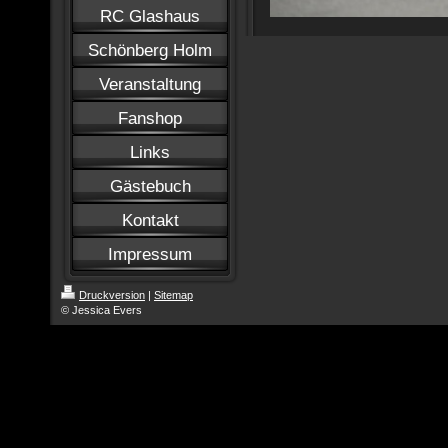
RC Glashaus
Schönberg Holm
Veranstaltung
Fanshop
Links
Gästebuch
Kontakt
Impressum
Druckversion
|
Sitemap
© Jessica Evers