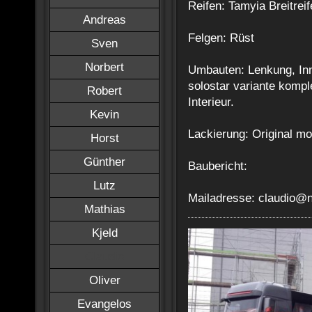
Reifen: Tamyia Breitre
Andreas
Felgen: Rüst
Sven
Norbert
Umbauten: Lenkung, In
solostar variante kompl
Robert
Interieur.
Kevin
Lackierung: Original m
Horst
Günther
Baubericht:
Lutz
Mailadresse: claudio@n
Mathias
Kjeld
Claudio
Oliver
Evangelos