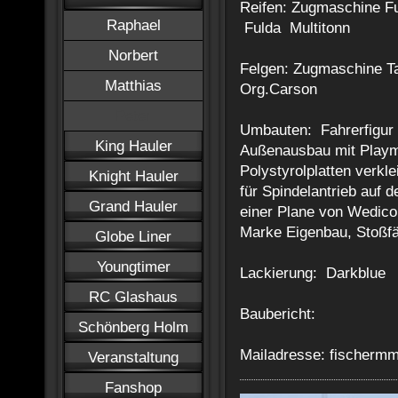
Reifen: Zugmaschine Fu
Raphael
Fulda Multitonn
Norbert
Felgen: Zugmaschine Ta
Matthias
Org.Carson
Peter
Umbauten: Fahrerfigur 
King Hauler
Außenausbau mit Playm
Polystyrolplatten verkl
Knight Hauler
für Spindelantrieb auf d
Grand Hauler
einer Plane von Wedico
Marke Eigenbau, Stoßf
Globe Liner
Youngtimer
Lackierung: Darkblue
RC Glashaus
Baubericht:
Schönberg Holm
Mailadresse: fischer
Veranstaltung
Fanshop