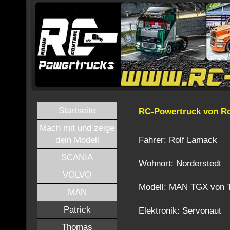
Startseite
RC-Powertruck von Ro
Mach mit und zeige
Fahrer: Rolf Lamack
dein Modell
SCANIA
Wohnort: Norderstedt
VOLVO
Modell: MAN TGX von 
MAN
Patrick
Elektronik: Servonaut
Thomas