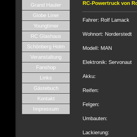
RC-Powertruck von Ro
Grand Hauler
Globe Liner
Fahrer: Rolf Lamack
Youngtimer
Wohnort: Norderstedt
RC Glashaus
Schönberg Holm
Modell: MAN
Veranstaltung
Elektronik: Servonaut
Fanshop
Akku:
Links
Gästebuch
Reifen:
Kontakt
Felgen:
Impressum
Umbauten:
Lackierung: