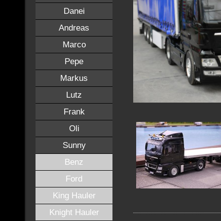
Danei
Andreas
Marco
Pepe
Markus
Lutz
Frank
Oli
Sunny
Benz
Ford
King Hauler
Knight Hauler