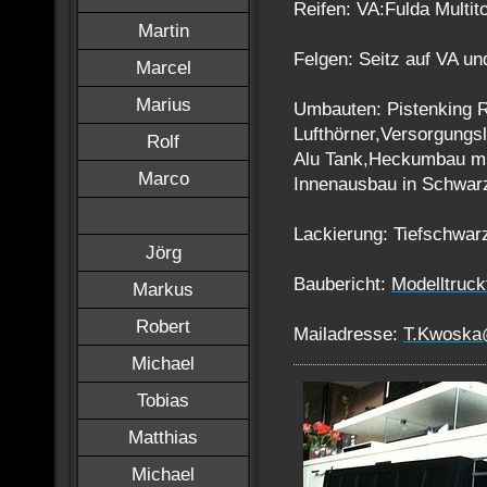
Reifen: VA:Fulda Multi
Martin
Felgen: Seitz auf VA u
Marcel
Marius
Umbauten: Pistenking 
Lufthörner,Versorgungs
Rolf
Alu Tank,Heckumbau mi
Marco
Innenausbau in Schwarz
Thomas
Lackierung: Tiefschwar
Jörg
Baubericht:
Modelltruc
Markus
Robert
Mailadresse:
T.Kwoska
Michael
Tobias
Matthias
Michael