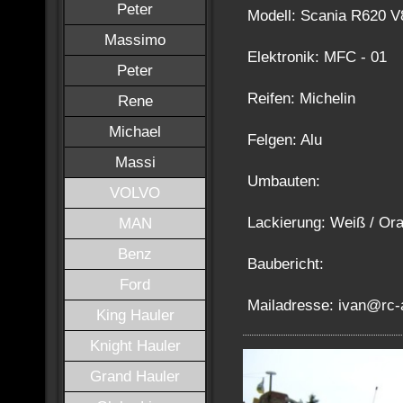
Peter
Modell: Scania R620 V
Massimo
Elektronik: MFC - 01
Peter
Reifen: Michelin
Rene
Michael
Felgen: Alu
Massi
Umbauten:
VOLVO
Lackierung: Weiß / Or
MAN
Benz
Baubericht:
Ford
Mailadresse: ivan@rc-a
King Hauler
Knight Hauler
Grand Hauler