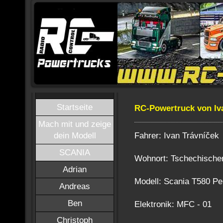
Startseite
RC-Powertruck von Iv
Mach mit und zeige
Fahrer: Ivan Trávníček
dein Modell
SCANIA
Wohnort: Tschechische
Adrian
Modell: Scania T580 Pe
Andreas
Ben
Elektronik: MFC - 01
Christoph