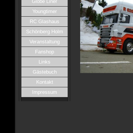
Globe Liner
Youngtimer
RC Glashaus
Schönberg Holm
Veranstaltung
Fanshop
Links
Gästebuch
Kontakt
Impressum