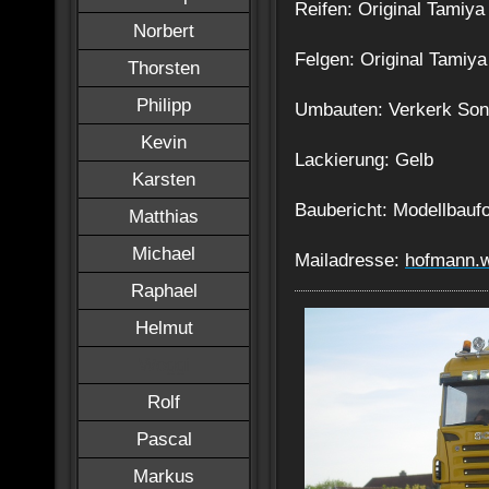
Reifen: Original Tamiya
Norbert
Felgen: Original Tamiya
Thorsten
Philipp
Umbauten: Verkerk Son
Kevin
Lackierung: Gelb
Karsten
Baubericht: Modellbauf
Matthias
Michael
Mailadresse:
hofmann.
Raphael
Helmut
Woggi
Rolf
Pascal
Markus