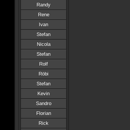
Randy
Rene
Ivan
Stefan
Nicola
Stefan
Rolf
Röbi
Stefan
Kevin
Sandro
Florian
Rick