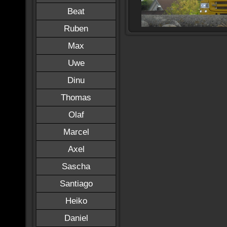
Beat
Ruben
Max
Uwe
Dinu
Thomas
Olaf
Marcel
Axel
Sascha
Santiago
Heiko
Daniel