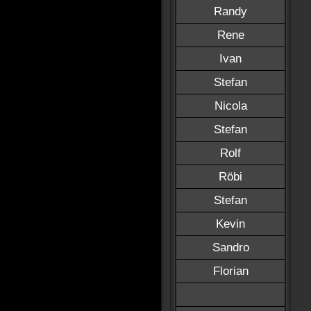
Randy
Rene
Ivan
Stefan
Nicola
Stefan
Rolf
Röbi
Stefan
Kevin
Sandro
Florian
Rick