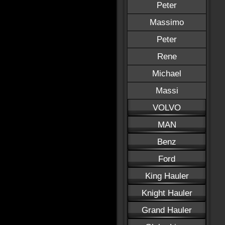
Peter
Massimo
Peter
Rene
Michael
Massi
VOLVO
MAN
Benz
Ford
King Hauler
Knight Hauler
Grand Hauler