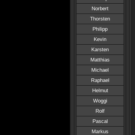
Norbert
Thorsten
Philipp
Kevin
Karsten
Matthias
Michael
Raphael
Helmut
Woggi
Rolf
Pascal
Markus