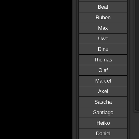
Beat
Ruben
Max
Uwe
Dinu
Thomas
Olaf
Marcel
Axel
Sascha
Santiago
Heiko
Daniel