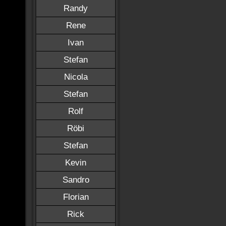
Randy
Rene
Ivan
Stefan
Nicola
Stefan
Rolf
Röbi
Stefan
Kevin
Sandro
Florian
Rick